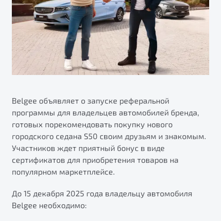
ПОДДЕРЖКА
Автокредит
О дилерском центре
Трейд-ин
Гарантия Belgee
Правовая информация
Яркий кроссовер
Страхование
Belgee Линк
от 2 219 990 ₽*
Расчет КАСКО
Belgee Клуб
Обзор
В наличии
Belgee Плюс
Реферальная программа
Belgee объявляет о запуске реферальной
S50
программы для владельцев автомобилей бренда,
Клиентская поддержка
готовых порекомендовать покупку нового
Помощь на дорогах
городского седана S50 своим друзьям и знакомым.
Участников ждет приятный бонус в виде
сертификатов для приобретения товаров на
популярном маркетплейсе.
До 15 декабря 2025 года владельцу автомобиля
Belgee необходимо:
Узнайте о специальных выгодах при покупке
Элегантный и практичный седан
автомобиля Belgee