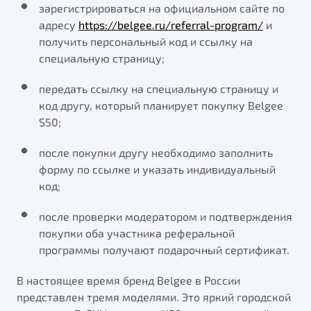
зарегистрироваться на официальном сайте по
от 1 699 990 ₽*
адресу
https://belgee.ru/referral-program/
и
Подробно
получить персональный код и ссылку на
Обзор
В наличии
специальную страницу;
X70
Будьте еще более уверены на дорогах с программой
передать ссылку на специальную страницу и
"Помощь на дорогах"
Автомобили в наличии
код другу, который планирует покупку Belgee
Тест-драйв
S50;
Преимущества программы
Автокредит
Спецпредложения
после покупки другу необходимо заполнить
форму по ссылке и указать индивидуальный
код;
Запись на сервис
Калькулятор ТО
после проверки модератором и подтверждения
Универсальный кроссовер
Клиентская поддержка
покупки оба участника реферальной
программы получают подарочный сертификат.
от 2 499 990 ₽*
В настоящее время бренд Belgee в России
Обзор
В наличии
представлен тремя моделями. Это яркий городской