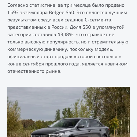
от 1 699 990 ₽*
Согласно статистике, за три месяца было продано
Подробно
1 693 экземпляра Belgee S50. Это является лучшим
результатом среди всех седанов С-сегмента,
Обзор
В наличии
представленных в России. Доля S50 в упомянутой
категории составила 43,18%, что отражает не
X70
Будьте еще более уверены на дорогах с программой
только высокую популярность, но и стремительную
"Помощь на дорогах"
Автомобили в наличии
коммерческую динамику, поскольку модель,
Тест-драйв
Преимущества программы
официальный старт продаж которой состоялся в
Автокредит
конце сентября прошлого года, является новичком
Спецпредложения
отечественного рынка.
Запись на сервис
Калькулятор ТО
Универсальный кроссовер
Клиентская поддержка
от 2 499 990 ₽*
Обзор
В наличии