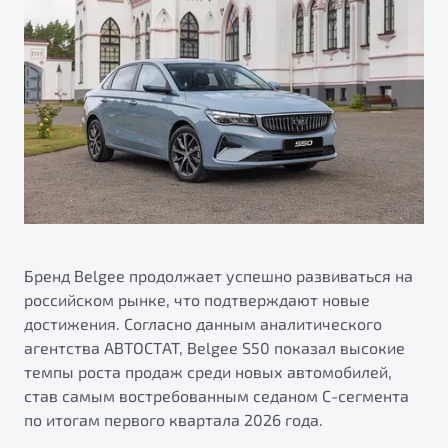
ПОДДЕРЖКА
Автокредит
О дилерском центре
Трейд-ин
Гарантия Belgee
Правовая информация
Яркий кроссовер
Страхование
Belgee Линк
от 2 219 990 ₽*
Расчет КАСКО
Belgee Клуб
Обзор
В наличии
Belgee Плюс
Реферальная программа
S50
Клиентская поддержка
Помощь на дорогах
Бренд Belgee продолжает успешно развиваться на
российском рынке, что подтверждают новые
достижения. Согласно данным аналитического
агентства АВТОСТАТ, Belgee S50 показал высокие
темпы роста продаж среди новых автомобилей,
став самым востребованным седаном С-сегмента
по итогам первого квартала 2026 года.
Узнайте о специальных выгодах при покупке
Элегантный и практичный седан
автомобиля Belgee