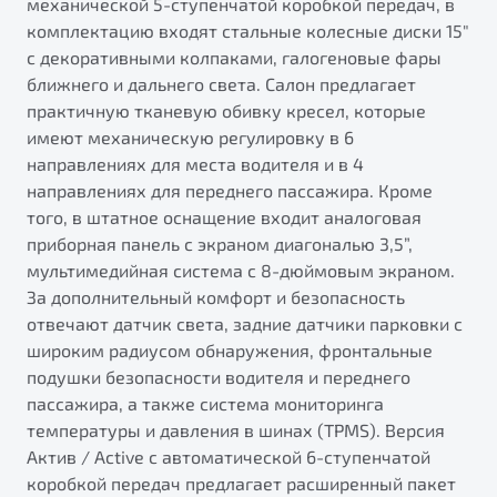
механической 5-ступенчатой коробкой передач, в
от 1 699 990 ₽*
комплектацию входят стальные колесные диски 15"
Подробно
с декоративными колпаками, галогеновые фары
Обзор
В наличии
ближнего и дальнего света. Салон предлагает
практичную тканевую обивку кресел, которые
X70
Будьте еще более уверены на дорогах с программой
имеют механическую регулировку в 6
"Помощь на дорогах"
Автомобили в наличии
направлениях для места водителя и в 4
Тест-драйв
направлениях для переднего пассажира. Кроме
Преимущества программы
Автокредит
того, в штатное оснащение входит аналоговая
Спецпредложения
приборная панель с экраном диагональю 3,5”,
мультимедийная система с 8-дюймовым экраном.
За дополнительный комфорт и безопасность
Запись на сервис
отвечают датчик света, задние датчики парковки с
Калькулятор ТО
широким радиусом обнаружения, фронтальные
Универсальный кроссовер
Клиентская поддержка
подушки безопасности водителя и переднего
от 2 499 990 ₽*
пассажира, а также система мониторинга
температуры и давления в шинах (TPMS). Версия
Актив / Active с автоматической 6-ступенчатой
Обзор
В наличии
коробкой передач предлагает расширенный пакет