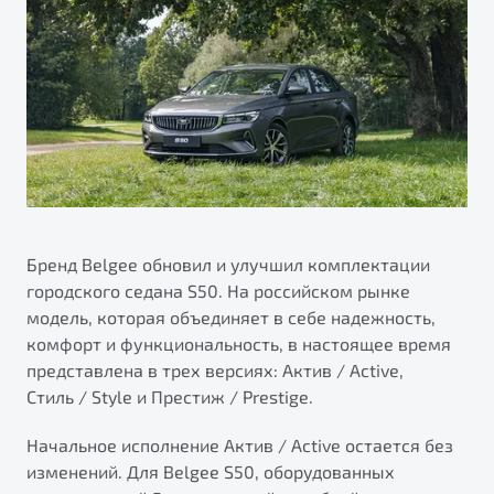
ПОДДЕРЖКА
Автокредит
О дилерском центре
Трейд-ин
Гарантия Belgee
Правовая информация
Яркий кроссовер
Страхование
Belgee Линк
от 2 219 990 ₽*
Расчет КАСКО
Belgee Клуб
Обзор
В наличии
Belgee Плюс
Реферальная программа
S50
Клиентская поддержка
Бренд Belgee обновил и улучшил комплектации
городского седана S50. На российском рынке
Помощь на дорогах
модель, которая объединяет в себе надежность,
комфорт и функциональность, в настоящее время
представлена в трех версиях: Актив / Active,
Стиль / Style и Престиж / Prestige.
Начальное исполнение Актив / Active остается без
изменений. Для Belgee S50, оборудованных
Узнайте о специальных выгодах при покупке
Элегантный и практичный седан
автомобиля Belgee