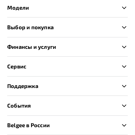
Модели
X50+
Выбор и покупка
S50
Автомобили в наличии
X70
Финансы и услуги
Спецпредложения и Акции
Автокредит
Записаться на тест-драйв
Сервис
Трейд-ин
Получить предложение
Записаться на сервис
Страхование
Поддержка
Руководство по эксплуатации
Расчет КАСКО
Гарантия Belgee
Техническое обслуживание
События
Клиентская поддержка
Калькулятор ТО
Новости
Помощь на дорогах
Belgee в России
Контакты
Belgee Линк