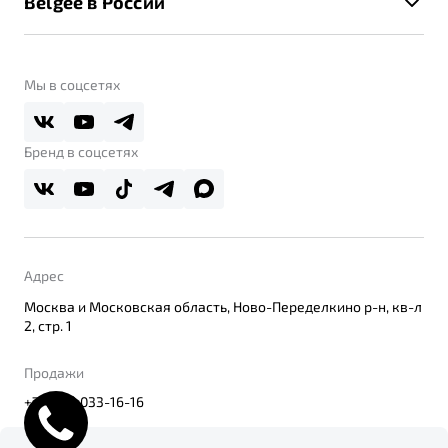
Belgee в России
Контакты
Belgee Линк
О бренде
Belgee Клуб
О дилерском центре
Мы в соцсетях
Belgee Плюс
Правовая информация
Реферальная программа
Бренд в соцсетях
Адрес
Москва и Московская область, Ново-Переделкино р-н, кв-л
2, стр. 1
Продажи
+7 (495) 033-16-16