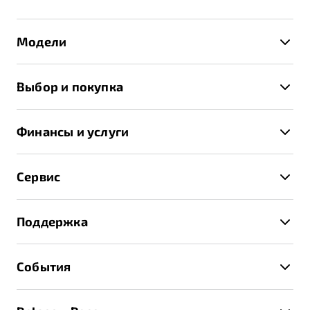
Модели
X50+
Выбор и покупка
S50
Автомобили в наличии
X70
Финансы и услуги
Спецпредложения и Акции
Автокредит
Записаться на тест-драйв
Сервис
Трейд-ин
Получить предложение
Записаться на сервис
Страхование
Поддержка
Руководство по эксплуатации
Расчет КАСКО
Гарантия Belgee
Техническое обслуживание
События
Клиентская поддержка
Калькулятор ТО
Новости
Помощь на дорогах