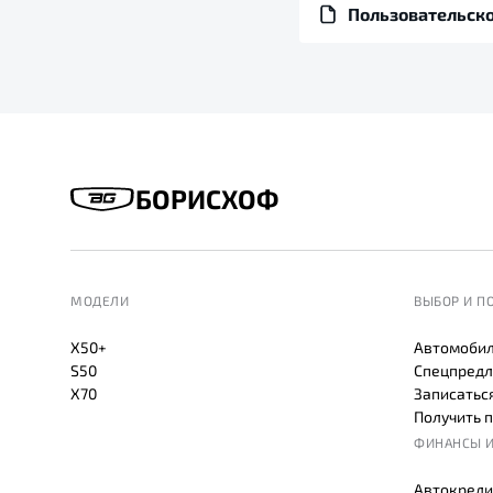
Пользовательско
БОРИСХОФ
МОДЕЛИ
ВЫБОР И П
X50+
Автомобил
S50
Спецпредл
X70
Записаться
Получить 
ФИНАНСЫ И
Автокреди