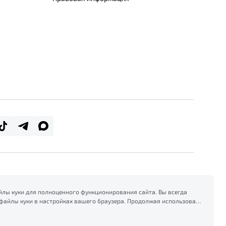
лы куки для полноценного функционирования сайта. Вы всегда
файлы куки в настройках вашего браузера. Продолжая использовать
есь на сбор и использование файлов куки, и подтверждаете
формацией по сбору, использованию и возможной блокировке