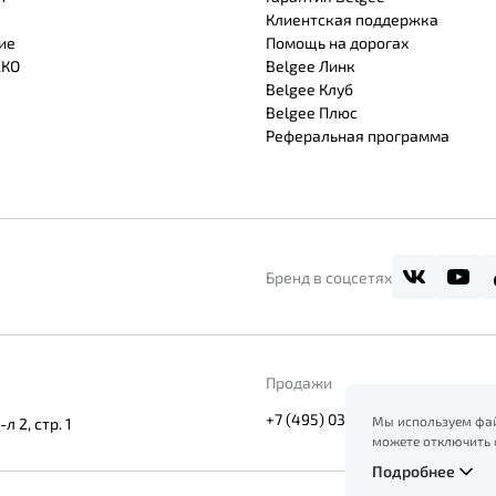
Клиентская поддержка
ие
Помощь на дорогах
СКО
Belgee Линк
Belgee Клуб
Belgee Плюс
Реферальная программа
Бренд в соцсетях
Продажи
+7 (495) 033-16-16
Мы используем фай
 2, стр. 1
можете отключить 
сайт, вы соглашает
Подробнее
ознакомление с ин